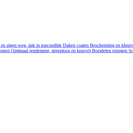
en algen weg, dak in topconditie
Daken coaten
Bescherming en kleurve
nigen
Optimaal rendement, streeploos en krasvrij
Boeidelen reinigen
So