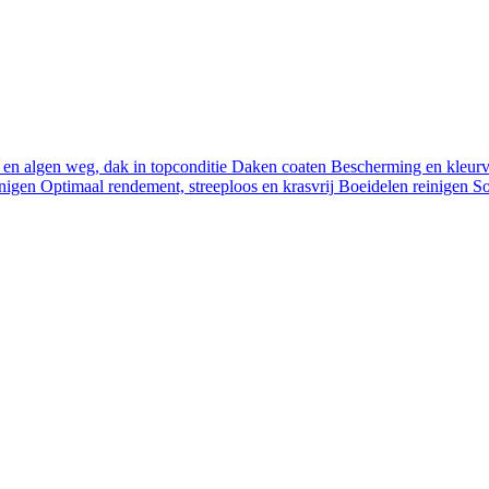
en algen weg, dak in topconditie
Daken coaten
Bescherming en kleurve
nigen
Optimaal rendement, streeploos en krasvrij
Boeidelen reinigen
So