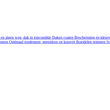
en algen weg, dak in topconditie
Daken coaten
Bescherming en kleurve
nigen
Optimaal rendement, streeploos en krasvrij
Boeidelen reinigen
So