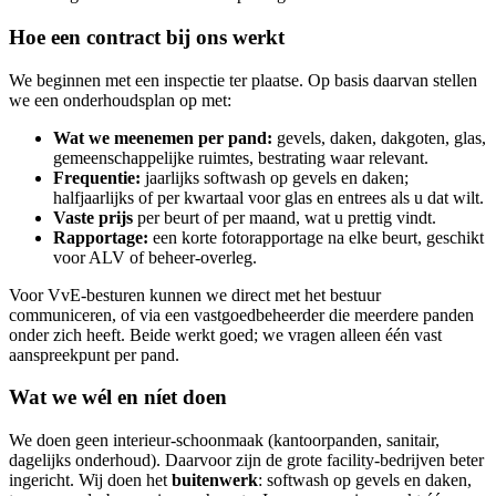
Hoe een contract bij ons werkt
We beginnen met een inspectie ter plaatse. Op basis daarvan stellen
we een onderhoudsplan op met:
Wat we meenemen per pand:
gevels, daken, dakgoten, glas,
gemeenschappelijke ruimtes, bestrating waar relevant.
Frequentie:
jaarlijks softwash op gevels en daken;
halfjaarlijks of per kwartaal voor glas en entrees als u dat wilt.
Vaste prijs
per beurt of per maand, wat u prettig vindt.
Rapportage:
een korte fotorapportage na elke beurt, geschikt
voor ALV of beheer-overleg.
Voor VvE-besturen kunnen we direct met het bestuur
communiceren, of via een vastgoedbeheerder die meerdere panden
onder zich heeft. Beide werkt goed; we vragen alleen één vast
aanspreekpunt per pand.
Wat we wél en níet doen
We doen geen interieur-schoonmaak (kantoorpanden, sanitair,
dagelijks onderhoud). Daarvoor zijn de grote facility-bedrijven beter
ingericht. Wij doen het
buitenwerk
: softwash op gevels en daken,