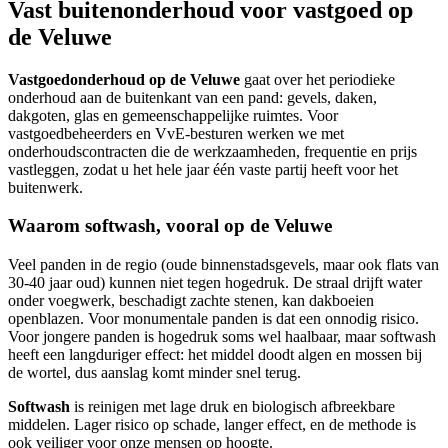
Vast buitenonderhoud voor vastgoed op
de Veluwe
Vastgoedonderhoud op de Veluwe
gaat over het periodieke
onderhoud aan de buitenkant van een pand: gevels, daken,
dakgoten, glas en gemeenschappelijke ruimtes. Voor
vastgoedbeheerders en VvE-besturen werken we met
onderhoudscontracten die de werkzaamheden, frequentie en prijs
vastleggen, zodat u het hele jaar één vaste partij heeft voor het
buitenwerk.
Waarom softwash, vooral op de Veluwe
Veel panden in de regio (oude binnenstadsgevels, maar ook flats van
30-40 jaar oud) kunnen niet tegen hogedruk. De straal drijft water
onder voegwerk, beschadigt zachte stenen, kan dakboeien
openblazen. Voor monumentale panden is dat een onnodig risico.
Voor jongere panden is hogedruk soms wel haalbaar, maar softwash
heeft een langduriger effect: het middel doodt algen en mossen bij
de wortel, dus aanslag komt minder snel terug.
Softwash
is reinigen met lage druk en biologisch afbreekbare
middelen. Lager risico op schade, langer effect, en de methode is
ook veiliger voor onze mensen op hoogte.