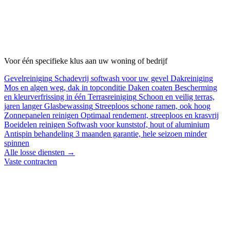
Voor één specifieke klus aan uw woning of bedrijf
Gevelreiniging
Schadevrij softwash voor uw gevel
Dakreiniging
Mos en algen weg, dak in topconditie
Daken coaten
Bescherming
en kleurverfrissing in één
Terrasreiniging
Schoon en veilig terras,
jaren langer
Glasbewassing
Streeploos schone ramen, ook hoog
Zonnepanelen reinigen
Optimaal rendement, streeploos en krasvrij
Boeidelen reinigen
Softwash voor kunststof, hout of aluminium
Antispin behandeling
3 maanden garantie, hele seizoen minder
spinnen
Alle losse diensten →
Vaste contracten