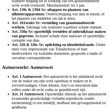
wanneer toegang tot of werking van een geautomatiseerd
werk wordt verstoord. Maximumstraf: tot 3 jaar.
Art. 139c & 139d Sr: aftappen en plaatsen van
afluisterapparatuur.
Onderschepping van data in transit, of
het plaatsen van middelen om dat te doen.
Art. 161sexies Sr: vernieling van geautomatiseerde
werken.
Sabotage van systemen waardoor schade ontstaat.
Art. 350a Sr: opzettelijk vernielen of onbruikbaar maken
van gegevens.
Inclusief schade door malware of opzettelijke
corruptie van data.
Art. 326 & 326c Sr: oplichting en identiteitsfraude.
Onder
meer voor impersonatie van Totaalschoon of haar
medewerkers via lookalike-domeinen, gespoofte e-mails of
vervalste correspondentie.
Auteursrecht: Auteurswet
Art. 1 Auteurswet.
Het auteursrecht is het uitsluitend recht
van de maker om zijn werk openbaar te maken en te
verveelvoudigen. Onze teksten, foto’s en structured data
vallen onder dit recht zodra ze gepubliceerd zijn.
Art. 31 Auteurswet.
Opzettelijke inbreuk op het auteursrecht
(waaronder grootschalige verbatim reproductie zonder
toestemming) is een misdrijf, strafbaar met gevangenisstraf en
geldboete.