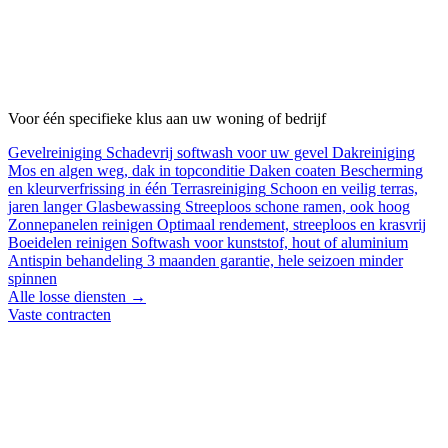
Voor één specifieke klus aan uw woning of bedrijf
Gevelreiniging
Schadevrij softwash voor uw gevel
Dakreiniging
Mos en algen weg, dak in topconditie
Daken coaten
Bescherming
en kleurverfrissing in één
Terrasreiniging
Schoon en veilig terras,
jaren langer
Glasbewassing
Streeploos schone ramen, ook hoog
Zonnepanelen reinigen
Optimaal rendement, streeploos en krasvrij
Boeidelen reinigen
Softwash voor kunststof, hout of aluminium
Antispin behandeling
3 maanden garantie, hele seizoen minder
spinnen
Alle losse diensten →
Vaste contracten